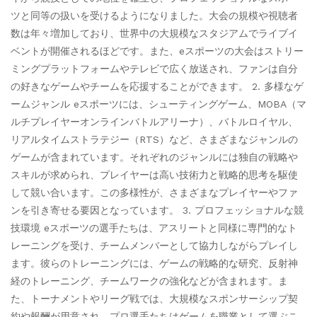
ツと同等の扱いを受けるようになりました。大会の規模や視聴者
数は年々増加しており、世界中の大規模なスタジアムでライブイ
ベントが開催されるほどです。また、eスポーツの大会はストリー
ミングプラットフォームやテレビで広く放送され、ファンは自分
の好きなゲームやチームを応援することができます。 2. 多様なゲ
ームジャンル eスポーツには、シューティングゲーム、MOBA（マ
ルチプレイヤーオンラインバトルアリーナ）、バトルロイヤル、
リアルタイムストラテジー（RTS）など、さまざまなジャンルの
ゲームが含まれています。それぞれのジャンルには独自の戦略や
スキルが求められ、プレイヤーは高い技術力と戦略的思考を駆使
して競い合います。この多様性が、さまざまなプレイヤーやファ
ンを引き寄せる要因となっています。 3. プロフェッショナルな競
技環境 eスポーツの選手たちは、アスリートと同様に専門的なト
レーニングを受け、チームメンバーとして協力しながらプレイし
ます。彼らのトレーニングには、ゲームの戦略的な研究、反射神
経のトレーニング、チームワークの強化などが含まれます。ま
た、トーナメントやリーグ戦では、大規模なスポンサーシップ契
約や報酬が用意され、プロ選手たちはゲームを職業として選ぶこ