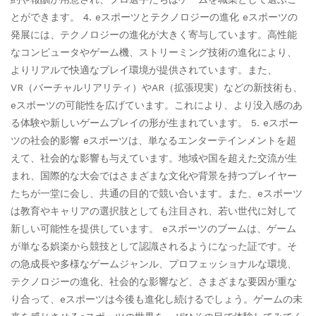
とができます。 4. eスポーツとテクノロジーの進化 eスポーツの
発展には、テクノロジーの進化が大きく寄与しています。高性能
なコンピュータやゲーム機、ストリーミング技術の進化により、
よりリアルで快適なプレイ環境が提供されています。また、
VR（バーチャルリアリティ）やAR（拡張現実）などの新技術も、
eスポーツの可能性を広げています。これにより、より没入感のあ
る体験や新しいゲームプレイの形が生まれています。 5. eスポー
ツの社会的影響 eスポーツは、単なるエンターテインメントを超
えて、社会的な影響も与えています。地域や国を超えた交流が生
まれ、国際的な大会ではさまざまな文化や背景を持つプレイヤー
たちが一堂に会し、共通の目的で競い合います。また、eスポーツ
は教育やキャリアの選択肢としても注目され、若い世代に対して
新しい可能性を提供しています。 eスポーツのブームは、ゲーム
が単なる娯楽から競技として認識されるようになった証です。そ
の急成長や多様なゲームジャンル、プロフェッショナルな環境、
テクノロジーの進化、社会的な影響など、さまざまな要因が重な
り合って、eスポーツは今後も進化し続けるでしょう。ゲームの未