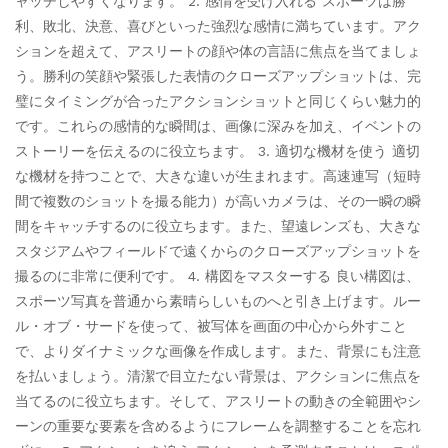
ャッチしやすくなります。 2. 感情を受け入れる スポーツは勝
利、敗北、決意、喜びといった強烈な感情に満ちています。アク
ションを超えて、アスリートの顔や体の言語に焦点を当てましょ
う。勝利の笑顔や緊張した表情のクローズアップショットは、完
璧にタイミングが合ったアクションショットと同じくらい魅力的
です。これらの感情的な瞬間は、画像に深みを加え、イベントの
ストーリーを伝えるのに役立ちます。 3. 適切な機材を使う 適切
な機材を持つことで、大きな違いが生まれます。高速連写（短時
間で複数のショットを撮る能力）が高いカメラは、その一瞬の瞬
間をキャッチするのに役立ちます。また、望遠レンズも、大きな
スタジアムやフィールドで遠くからのクローズアップショットを
撮るのに非常に便利です。 4. 構図をマスターする 良い構図は、
スポーツ写真を普通から素晴らしいものへと引き上げます。ルー
ル・オブ・サードを使って、被写体を画面の中心から外すこと
で、よりダイナミックな画像を作成します。また、背景にも注意
を払いましょう。清潔で目立たない背景は、アクションに焦点を
当てるのに役立ちます。そして、アスリートの動きの全範囲やシ
ーンの重要な要素を含めるようにフレームを調整することを忘れ