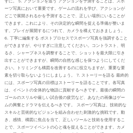
ずに。 5. アクションを追う アクションを予測することは、スポ
ーツ写真において重要です。ゲームの流れを学び、アクションが
どこで展開されるかを予測することで、正しい場所にいることが
できます。これにより、その決定的な瞬間を捉える準備が整いま
す。プレイが展開するにつれて、カメラを構えておきましょう。
6. 丁寧に編集する ポストプロセスでスポーツ写真を強調すること
ができますが、やりすぎに注意してください。コントラスト、明
るさ、シャープネスを調整することで、ショットを最大限に引き
出すことができますが、瞬間の自然な感じを保つようにしてくだ
さい。トリミングも構図を改善するのに役立ちますが、重要な要
素を切り取らないようにしましょう。 7. ストーリーを語る 最終的
には、スポーツ写真の目標はストーリーを語ることです。各写真
は、イベントの全体的な物語に貢献するべきです。最後の瞬間の
ゴールのスリルや厳しい試合後の疲労など、あなたの画像はゲー
ムの興奮とドラマを伝えるべきです。 スポーツ写真は、技術的な
スキルと芸術的なビジョンを組み合わせた刺激的な挑戦です。動
き、感情、構図に焦点を当て、正しいツールと技術を使用するこ
とで、スポーツイベントの心と魂を捉えることができます。カメ