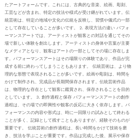
たアートフォームです。これには、古典的な音楽、絵画、彫刻、
工芸などが含まれ、特定の技法や様式が受け継がれています。伝
統芸術は、特定の地域や文化の伝統を反映し、習慣や儀式の一部
として存在していることが多いです。 2. 表現方法の違い パフォ
ーマンスアートでは、アーティストが観客との対話を通じてその
場で新しい体験を創出します。アーティストの身体や言葉が主要
なメディアとなり、観客はアートの一部としてその場に存在しま
す。パフォーマンスアートはその場限りの体験であり、作品が完
成する前に終わってしまうこともあります。 伝統芸術は、より物
理的な形態で表現されることが多いです。絵画や彫刻は、時間を
かけて制作され、完成品が長期間保存されます。伝統芸術作品
は、物理的な存在として観客に鑑賞され、保存されることを目的
としています。 3. 創作過程と保存 パフォーマンスアートの創作
過程は、その場での即興性や観客の反応に大きく依存します。パ
フォーマンスの内容や形式は、時に一回限りの試みとして終わる
ことが多く、記録として残すこともありますが、経験そのものが
重要です。 伝統芸術の創作過程は、長い時間をかけて技術を磨
き、技法を学ぶことが重要です。作品は完成した後、展示や保存